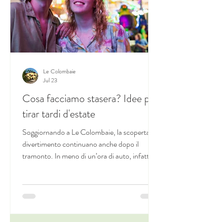
Le Colombaie
Jul 23
Cosa facciamo stasera? Idee per
tirar tardi d'estate
Soggiornando a Le Colombaie, la scoperta e il
divertimento continuano anche dopo il
tramonto. In meno di un’ora di auto, infatti, è
possibile raggiungere città d’arte, borghi e
paesi che, per tutto il periodo estivo,
organizzano appuntamenti serali di ogni tipo:
dai cinema all’aperto alle notti bianche, senza
scordarsi di feste ed eventi enogastronomici