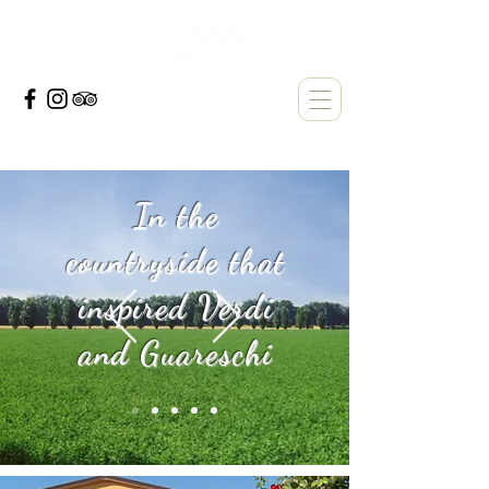
In the
countryside that
inspired Verdi
and Guareschi