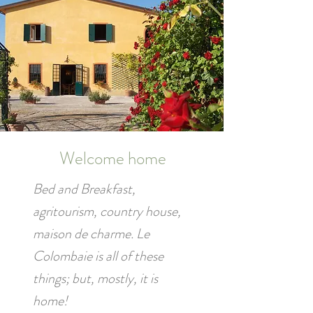
Welcome home
Bed and Breakfast,
agritourism, country house,
maison de charme. Le
Colombaie is all of these
things; but, mostly, it is
home!