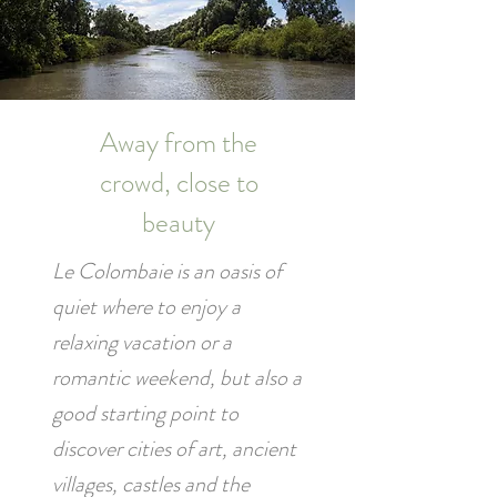
Away from the
crowd, close to
beauty
Le Colombaie is an oasis of
quiet where to enjoy a
relaxing vacation or a
romantic weekend, but also a
good starting point to
discover cities of art, ancient
villages, castles and the