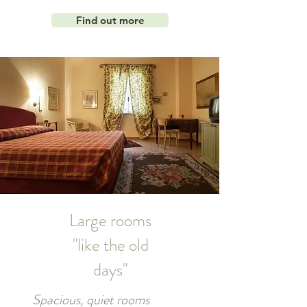
Find out more
Large rooms
"like the old
days"
Spacious, quiet rooms