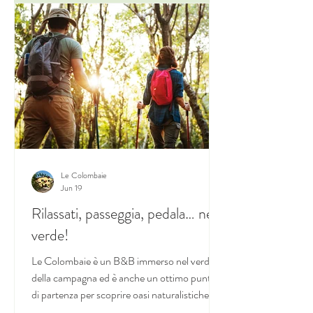
in splendidi borghi antichi e castelli. L'estate è
al suo culmine, la notte è giovane e noi siamo
pronti ad accogliervi! Ste
Le Colombaie
Jun 19
Rilassati, passeggia, pedala… nel
verde!
Le Colombaie è un B&B immerso nel verde
della campagna ed è anche un ottimo punto
di partenza per scoprire oasi naturalistiche,
parchi fluviali e fare trekking nel bosco. Vi