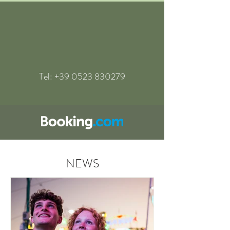
Tel:
+39 0523 830279
NEWS