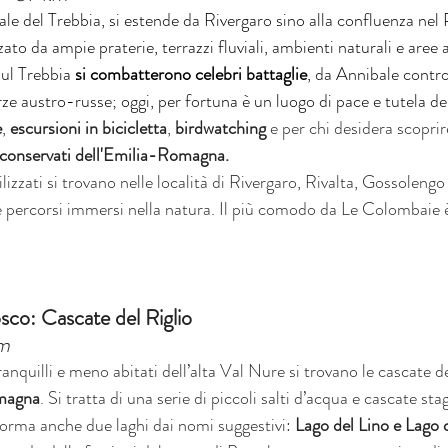
ale del Trebbia, si estende da Rivergaro sino alla confluenza nel 
zato da ampie praterie, terrazzi fluviali, ambienti naturali e aree 
sul Trebbia 
si combatterono celebri battaglie
, da Annibale contr
e austro-russe; oggi, per fortuna è un luogo di pace e tutela del
e
, 
escursioni in bicicletta
, 
birdwatching
 e per chi desidera scoprir
o conservati dell'Emilia-Romagna.
ilizzati si trovano nelle località di Rivergaro, Rivalta, Gossoleng
 e percorsi immersi nella natura. Il più comodo da Le Colombaie 
sco: Cascate del Riglio
km
ranquilli e meno abitati dell’alta Val Nure si trovano le cascate de
omagna
. Si tratta di una serie di piccoli salti d’acqua e cascate sta
forma anche due laghi dai nomi suggestivi: 
Lago del Lino e Lago 