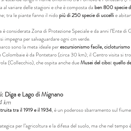
a al variare delle stagioni e che è composta da 
ben 800 specie di
e; tra le piante fanno il nido 
più di 250 specie di uccelli 
e abita
a è considerata Zona di Protezione Speciale e da anni l’Ente di G
, si impegna per salvaguardare ogni cm verde.
parco sono la meta ideale per 
escursionismo facile, cicloturismo
e Colombaie è da Pontetaro (circa 30 km); il Centro visita si tro
rola (Collecchio), che ospita anche due 
Musei del cibo: quello de
i: Diga e Lago di Mignano
4 km
truita tra il 1919 e il 1934
, è un poderoso sbarramento sul fiume
rategica per l’agricoltura e la difesa del suolo, ma che nel tempo 