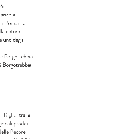
Po. 
agricole 
o i Romani a 
la natura, 
e 
uno degli 
o e Borgotrebbia, 
è 
Borgotrebbia
, 
l Riglio, 
tra le 
gionali prodotti 
delle Pecore
. 