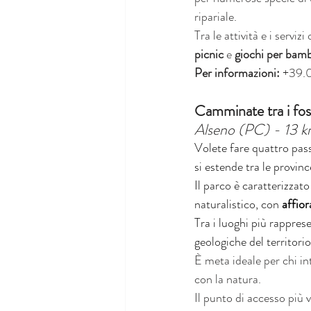
ripariale.
Tra le attività e i servizi
picnic
 e 
giochi per bamb
Per informazioni:
 +39.
Camminate tra i foss
Alseno (PC) - 13 
Volete fare quattro passi
si estende tra le provin
Il parco è caratterizzato
naturalistico, con 
affior
Tra i luoghi più rapprese
geologiche del territorio
È meta ideale per chi in
con la natura.
Il punto di accesso più 