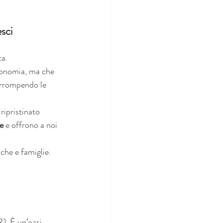
sci
a. 
conomia, ma che 
terrompendo le 
ipristinato 
e 
e offrono a noi 
iche e famiglie.
). È un’oasi 