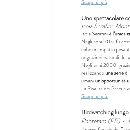
Scopri di più
Uno spettacolare co
Isola Serafini, Mon
Isola Serafini è 
l’unica i
Negli anni ’70 vi fu cos
ebbe un impatto pesante 
migrazioni naturali dei p
Negli anni 2000, grazie
realizzando 
una serie di
umani 
un’opportunità un
La Risalita dei Pesci è vi
Scopri di più 
Birdwatching lungo i
Pontetaro (PR) - 
Il parco fluviale del Ta