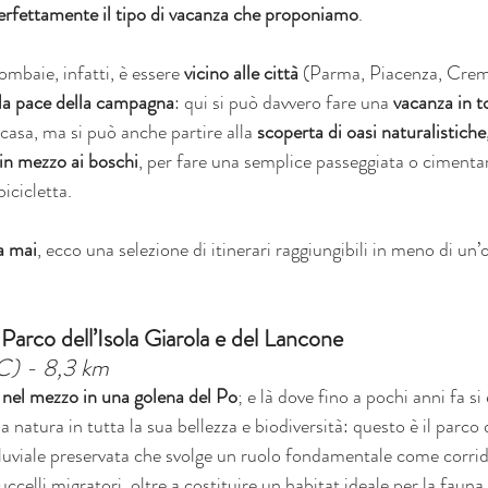
erfettamente il tipo di vacanza che proponiamo
.
ombaie, infatti, è essere 
vicino alle città 
(Parma, Piacenza, Crem
lla pace della campagna
: qui si può davvero fare una 
vacanza in t
 casa, ma si può anche partire alla 
scoperta di oasi naturalistiche, 
 in mezzo ai boschi
, per fare una semplice passeggiata o cimentars
bicicletta.
a mai
, ecco una selezione di itinerari raggiungibili in meno di un’
Parco dell’Isola Giarola e del Lancone 
PC) - 8,3 km
a nel mezzo in una golena del Po
; e là dove fino a pochi anni fa si
la natura in tutta la sua bellezza e biodiversità: questo è il parco 
fluviale preservata che svolge un ruolo fondamentale come corrid
ccelli migratori, oltre a costituire un habitat ideale per la fauna