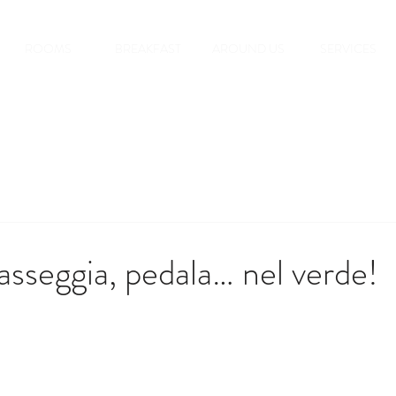
ROOMS
BREAKFAST
AROUND US
SERVICES
passeggia, pedala… nel verde!