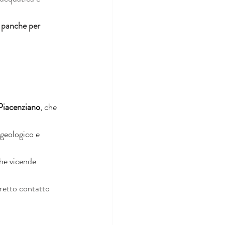
e panche per 
Piacenziano
, che 
 geologico e 
he vicende 
tretto contatto 