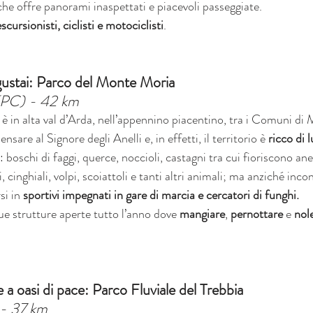
 che offre panorami inaspettati e piacevoli passeggiate.
escursionisti, ciclisti e motociclisti
.
gustai: Parco del Monte Moria
(PC) - 42 km
è in alta val d’Arda, nell’appennino piacentino, tra i Comuni di 
sare al Signore degli Anelli e, in effetti, il territorio è 
ricco di 
: boschi di faggi, querce, noccioli, castagni tra cui fioriscono a
 cinghiali, volpi, scoiattoli e tanti altri animali; ma anziché incon
i in 
sportivi impegnati in gare di marcia e cercatori di funghi.
ue strutture aperte tutto l’anno dove 
mangiare
, 
pernottare
 e 
nol
e a oasi di pace: Parco Fluviale del Trebbia
 - 37 km