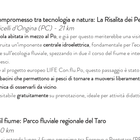
mpromesso tra tecnologia e natura: La Risalita dei Pe
ticelli d’Ongina (PC) - 21 km
sola abitata in mezzo al Po
, e già per questo meriterebbe una visit
truita un’imponente 
centrale idroelettrica
, fondamentale per l’e
sull’ecologia fluviale, spezzando in due il corso del fiume e in
esci.
 al progetto europeo LIFE Con.flu.Po, questo passaggio è stato r
 bacini che permettono ai pesci di tornare a muoversi liberament
ica di osservarli da vicino
.
sitabile 
gratuitamente
 su prenotazione, ideale per attività didatt
l fiume: Parco fluviale regionale del Taro
30 km
ro si estende lungo il fiume omonimo tra Fornovo e Pontetaro (PR