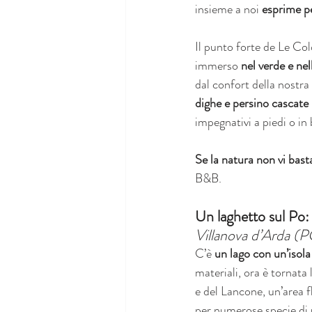
insieme a noi 
esprime p
Il punto forte de Le Col
immerso 
nel verde e ne
dal confort della nostra
dighe e persino cascate
impegnativi a piedi o in 
Se la natura non vi bast
B&B.
Un laghetto sul Po: 
Villanova d’Arda (
C’è 
un lago con un’isol
materiali, ora è tornata 
e del Lancone, un’area 
per numerose specie di u