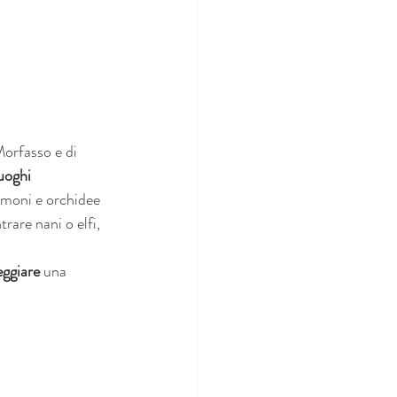
Morfasso e di 
luoghi 
nemoni e orchidee 
trare nani o elfi, 
eggiare
 una 