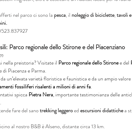
 offerti nel parco ci sono la 
pesca
, il 
noleggio di biciclette
, 
tavoli 
ini.
0523.837927
ili: Parco regionale dello Stirone e del Piacenziano
km
 nella preistoria? Visitate il 
Parco regionale dello Stirone
 e del 
ce di Piacenza e Parma.
 da un’elevata varietà floristica e faunistica e da un ampio valore
amenti fossiliferi risalenti a milioni di anni fa
. 
ntativi spicca 
Pietra Nera
, importante testimonianza delle antic
.
tende fare del sano 
trekking leggero
 ed 
escursioni didattiche
 a s
vicino al nostro B&B è Alseno, distante circa 13 km.