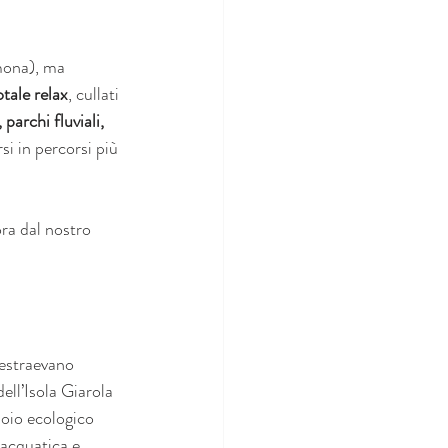
ona), ma 
otale relax
, cullati 
parchi fluviali, 
i in percorsi più 
ora dal nostro 
 estraevano 
dell’Isola Giarola 
oio ecologico 
 acquatica e 