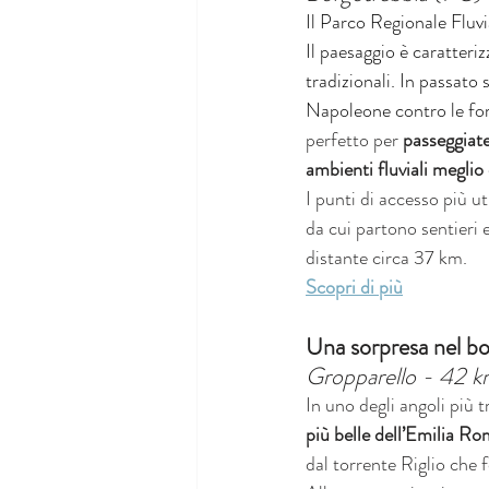
Il Parco Regionale Fluvi
Il paesaggio è caratteriz
tradizionali. In passato 
Napoleone contro le forz
perfetto per 
passeggiat
ambienti fluviali megli
I punti di accesso più ut
da cui partono sentieri
distante circa 37 km.
Scopri di più
Una sorpresa nel bo
Gropparello - 42 
In uno degli angoli più t
più belle dell’Emilia R
dal torrente Riglio che 