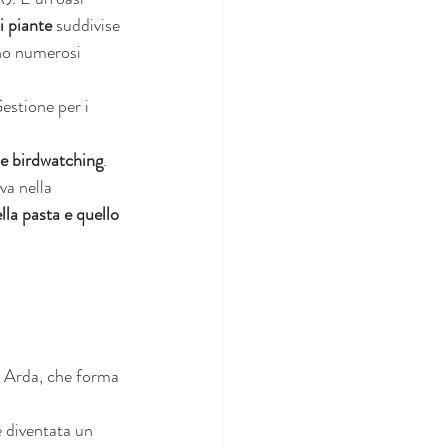
 piante 
suddivise 
no numerosi 
estione per i 
 e birdwatching
.
va nella 
lla pasta e quello 
 Arda, che forma 
è diventata un 