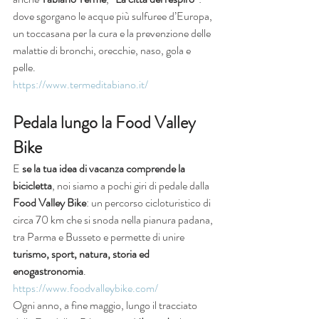
dove sgorgano le acque più sulfuree d’Europa, 
un toccasana per la cura e la prevenzione delle 
malattie di bronchi, orecchie, naso, gola e 
pelle.
https://www.termeditabiano.it/
Pedala lungo la Food Valley 
Bike
E 
se la tua idea di vacanza comprende la 
bicicletta
, noi siamo a pochi giri di pedale dalla 
Food Valley Bike
: un percorso cicloturistico di 
circa 70 km che si snoda nella pianura padana, 
tra Parma e Busseto e permette di unire 
turismo, sport, natura, storia ed 
enogastronomia
.
https://www.foodvalleybike.com/
Ogni anno, a fine maggio, lungo il tracciato 