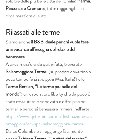
solo tre delle più belle città dell’Emilia: 
Parma, 
Piacenza e Cremona
, tutte raggiungibili in 
circa mezz’ora di auto.
Rilassati alle terme
Siamo anche 
il B&B ideale per chi vuole fare 
una vacanza all’insegna del relax e del 
benessere.
A circa mezz’ora da qui, infatti, troverete 
Salsomaggiore Terme
, (sì, proprio dove fino a 
poco tempo fa si svolgeva Miss Italia!) e le 
Terme Berzieri,
“Le terme più belle del 
mondo”
: un capolavoro liberty che da poco è 
stato restaurato e rinnovato e offre piscine 
termali e percorsi benessere immersi nell’arte.
https://www.qcterme.com/it/destinazioni/sals
omaggiore/qc-spa-salsomaggiore-terme
Da Le Colombaie si raggiunge facilmente 
anche 
Tabiano Terme
, 
“La città del respiro”
: 