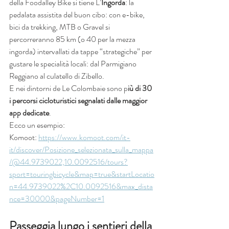
della Foodalley Bike si tiene L’
Ingorda
: la 
pedalata assistita del buon cibo: con e-bike, 
bici da trekking, MTB o Gravel si 
percorreranno 85 km (o 40 per la mezza 
ingorda) intervallati da tappe “strategiche” per 
gustare le specialità locali: dal Parmigiano 
Reggiano al culatello di Zibello.
E nei dintorni de Le Colombaie sono p
iù di 30 
i percorsi cicloturistici segnalati dalle maggior 
app dedicate
.
Ecco un esempio:
Komoot: 
https://www.komoot.com/it-
it/discover/Posizione_selezionata_sulla_mappa
/@44.9739022,10.0092516/tours?
sport=touringbicycle&map=true&startLocatio
n=44.9739022%2C10.0092516&max_dista
nce=30000&pageNumber=1
Passeggia lungo i sentieri della 