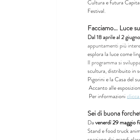
Cultura e futura Capital
Festival.
Facciamo… Luce sul
Dal 18 aprile al 2 giug
appuntamenti più intere
esplora la luce come lin
Il programma si sviluppa
scultura, distribuito in
Pigorini e la Casa del s
 Accanto alle esposizion
Per informazioni 
clicca
Sei di buona forche
Da 
venerdì 29 maggio f
Stand e food truck anime
spaziano dai grandi class