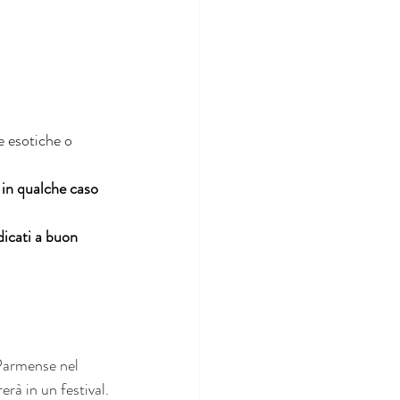
e esotiche o 
 in qualche caso 
dicati a buon 
 Parmense nel 
rà in un festival.