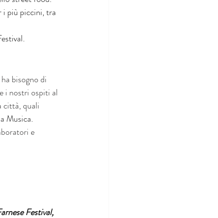
 più piccini, tra 
festival.
 ha bisogno di 
i nostri ospiti al 
 città, quali 
la Musica.
aboratori e 
Farnese Festival,