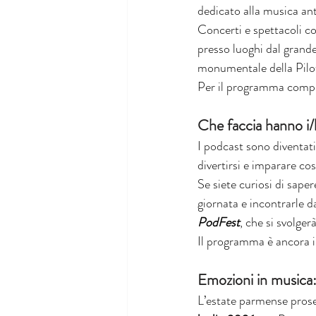
dedicato alla musica ant
Concerti e spettacoli co
presso luoghi dal grande
monumentale della Pilott
Per il programma comple
Che faccia hanno i/
I podcast sono diventati
divertirsi e imparare cos
Se siete curiosi di sape
giornata e incontrarle da
PodFest
, che si svolgerà
Il programma è ancora in
Emozioni in musica: 
L’estate parmense proseg