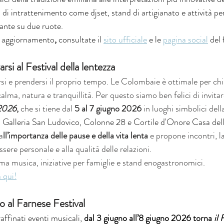
ntrattenimento come djset, stand di artigianato e attività per i
iante su due ruote.
n aggiornamento
, 
consultate il 
sito ufficiale
 e le 
pagina social
 del 
arsi al Festival della lentezza
si e prendersi il proprio tempo. Le Colombaie è ottimale per chi
alma, natura e tranquillità. Per questo siamo ben felici di invitare 
 2026
,
 che si tiene dal 
5 al 7 giugno 2026
 in luoghi simbolici della
 Galleria San Ludovico, Colonne 28 e Cortile d'Onore Casa del
a
ll’importanza delle pause e della vita lenta
 e propone incontri, l
ssere personale e alla qualità delle relazioni.
 musica, iniziative per famiglie e stand enogastronomici.
a qui!
 al Farnese Festival
raffinati eventi musicali, 
dal 3 giugno all’8 giugno 2026 torna 
il 