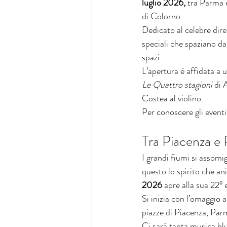
luglio 2026,
 tra Parma 
di Colorno.
Dedicato al celebre dire
speciali che spaziano dal
spazi.
L’apertura è affidata a 
Le Quattro stagioni
 di 
Costea al violino.
Per conoscere gli eventi
Tra Piacenza e 
I grandi fiumi si assomig
questo lo spirito che ani
2026 
apre alla sua 22° 
Si inizia con l’omaggio 
piazze di Piacenza, Par
Ci sarà tanta musica blue