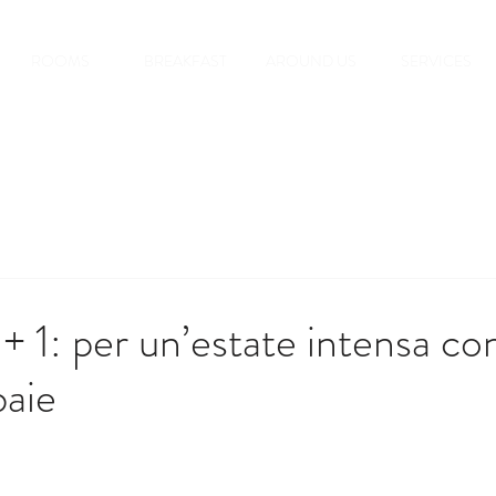
ROOMS
BREAKFAST
AROUND US
SERVICES
 + 1: per un’estate intensa co
aie