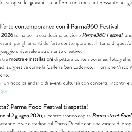
e europea dei giovani, si conferma una meta interessante per gli
l’arte contemporanea con il Parma360 Festival
no 2026
 torna per la sua decima edizione 
Parma360 Festival
, uno
ssanti per gli amanti dell’arte contemporanea.
 Il tema di quest’a
guaggio universale e strumento creativo.
 tra 
mostre e installazioni 
di 
pittura contemporanea, fotografia, a
 sedi suggestive come la Galleria San Ludovico, il Torrione Viscon
uono.
i, un ricco calendario di eventi culturali con concerti, incontri e
 qui
tta? Parma Food Festival ti aspetta!
ino al 2 giugno 2026
, il centro storico ospita 
Parma street Food 
ranno le vie cittadine e il Parco Ducale con una varietà di prop
ici della tradizione emiliana alle interpretazioni più innovative d