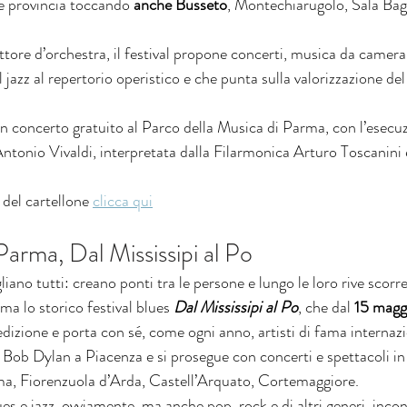
e provincia toccando 
anche Busseto
, Montechiarugolo, Sala Bag
ttore d’orchestra, il festival propone concerti, musica da camera 
 jazz al repertorio operistico e che punta sulla valorizzazione del t
un concerto gratuito al Parco della Musica di Parma, con l’esecuz
Antonio Vivaldi, interpretata dalla Filarmonica Arturo Toscanini
 del cartellone 
clicca qui
Parma, Dal Mississipi al Po
liano tutti: creano ponti tra le persone e lungo le loro rive scorr
ma lo storico festival blues 
Dal Mississipi al Po
, che dal 
15 maggi
edizione e porta con sé, come ogni anno, artisti di fama internaz
a Bob Dylan a Piacenza e si prosegue con concerti e spettacoli in v
ma, Fiorenzuola d’Arda, Castell’Arquato, Cortemaggiore.
s e jazz, ovviamente, ma anche pop, rock e di altri generi, incontr