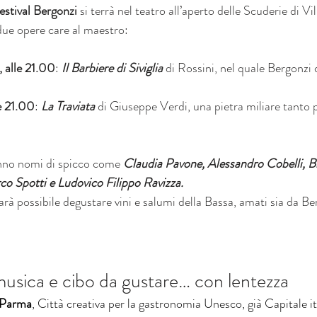
estival Bergonzi
 si terrà nel teatro all’aperto delle Scuderie di Vil
ue opere care al maestro:
, alle 21.00
: 
Il Barbiere di Siviglia
 di Rossini, nel quale Bergonzi 
le 21.00
: 
La Traviata
 di Giuseppe Verdi, una pietra miliare tanto 
ranno nomi di spicco come 
Claudia Pavone, Alessandro Cobelli, B
o Spotti e Ludovico Filippo Ravizza.
rà possibile degustare vini e salumi della Bassa, amati sia da Ber
usica e cibo da gustare… con lentezza
Parma
, Città creativa per la gastronomia Unesco, già Capitale it