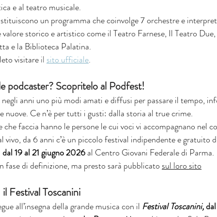
ica e al teatro musicale.
stituiscono un programma che coinvolge 7 orchestre e interpreti d
 valore storico e artistico come il Teatro Farnese, Il Teatro Due,
a e la Biblioteca Palatina.
to visitare 
il 
sito ufficiale
.
le podcaster? Scopritelo al Podfest!
 negli anni uno più modi amati e diffusi per passare il tempo, inf
e nuove. Ce n’è per tutti i gusti: dalla storia al true crime.
re che faccia hanno le persone le cui voci vi accompagnano nel co
l vivo, da 6 anni c’è un piccolo festival indipendente e gratuito de
 
dal 19 al 21 giugno 2026
 al Centro Giovani Federale di Parma.
 fase di definizione, ma presto sarà pubblicato 
sul loro sito
il Festival Toscanini
ue all’insegna della grande musica con il 
Festival Toscanini, 
dal