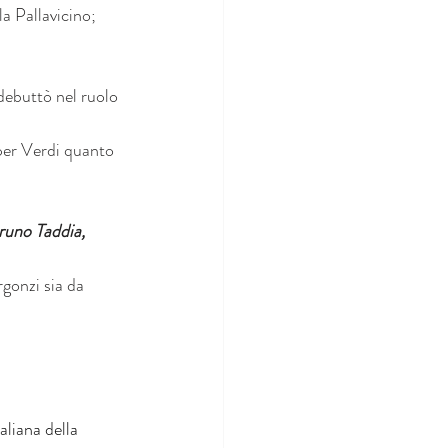
la Pallavicino; 
debuttò nel ruolo 
per Verdi quanto 
runo Taddia, 
gonzi sia da 
aliana della 