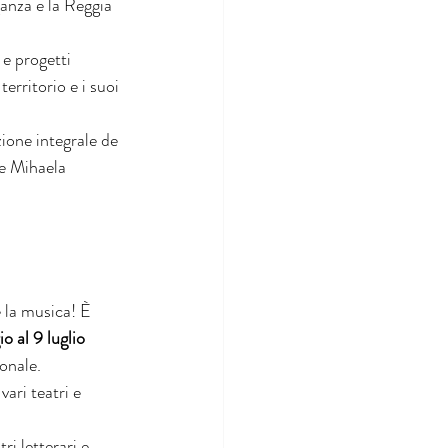
anza e la Reggia 
e progetti 
erritorio e i suoi 
ione integrale de 
 e Mihaela 
e la musica! È 
o al 9 luglio 
ionale.
ari teatri e 
i letterari e 