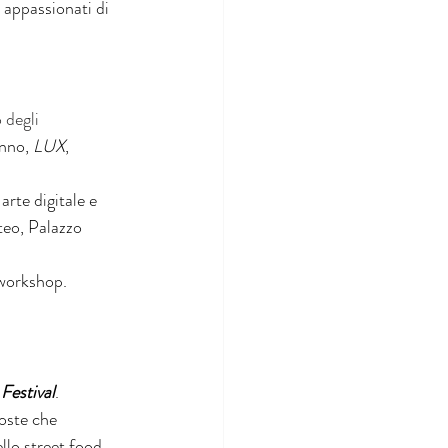
 appassionati di 
 degli 
nno, 
LUX
, 
rte digitale e 
teo, Palazzo 
 workshop.
Festival
.
oste che 
ello street food.